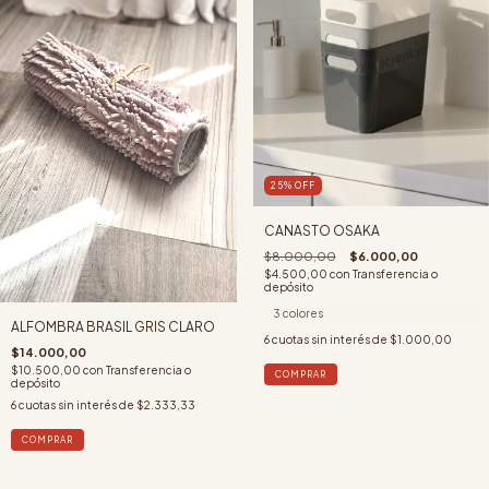
25
%
OFF
CANASTO OSAKA
$8.000,00
$6.000,00
$4.500,00
con
Transferencia o
depósito
3 colores
ALFOMBRA BRASIL GRIS CLARO
6
cuotas sin interés de
$1.000,00
$14.000,00
$10.500,00
con
Transferencia o
COMPRAR
depósito
6
cuotas sin interés de
$2.333,33