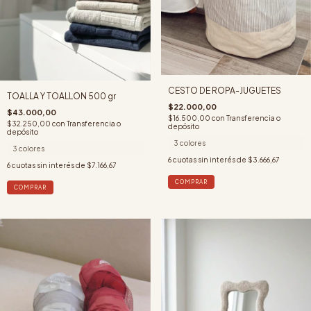
CESTO DE ROPA-JUGUETES
TOALLA Y TOALLON 500 gr
$22.000,00
$43.000,00
$16.500,00
con
Transferencia o
$32.250,00
con
Transferencia o
depósito
depósito
3 colores
3 colores
6
cuotas sin interés de
$3.666,67
6
cuotas sin interés de
$7.166,67
COMPRAR
COMPRAR