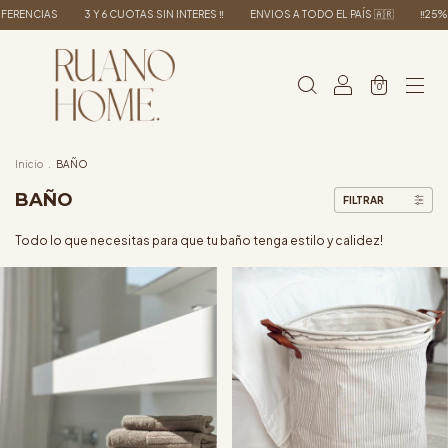
AS SIN INTERES ‼️
ENVIOS A TODO EL PAÍS 🇦🇷
‼️25% OFF EN TRANSFERENCIAS
0
Inicio
.
BAÑO
BAÑO
FILTRAR
Todo lo que necesitas para que tu baño tenga estilo y calidez!