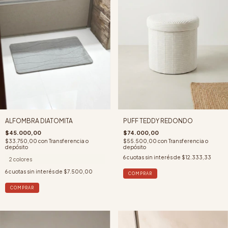
ALFOMBRA DIATOMITA
PUFF TEDDY REDONDO
$45.000,00
$74.000,00
$33.750,00
con
Transferencia o
$55.500,00
con
Transferencia o
depósito
depósito
6
cuotas sin interés de
$12.333,33
2 colores
6
cuotas sin interés de
$7.500,00
COMPRAR