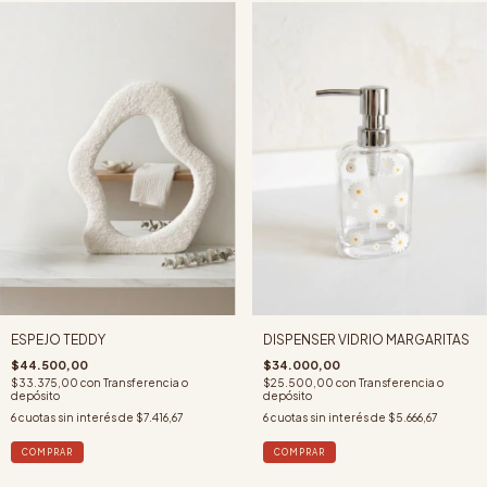
ESPEJO TEDDY
DISPENSER VIDRIO MARGARITAS
$44.500,00
$34.000,00
$33.375,00
con
Transferencia o
$25.500,00
con
Transferencia o
depósito
depósito
6
cuotas sin interés de
$7.416,67
6
cuotas sin interés de
$5.666,67