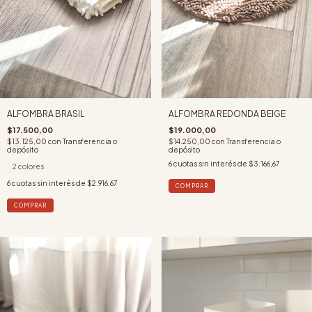
ALFOMBRA BRASIL
ALFOMBRA REDONDA BEIGE
$17.500,00
$19.000,00
$13.125,00
con
Transferencia o
$14.250,00
con
Transferencia o
depósito
depósito
6
cuotas sin interés de
$3.166,67
2 colores
6
cuotas sin interés de
$2.916,67
COMPRAR