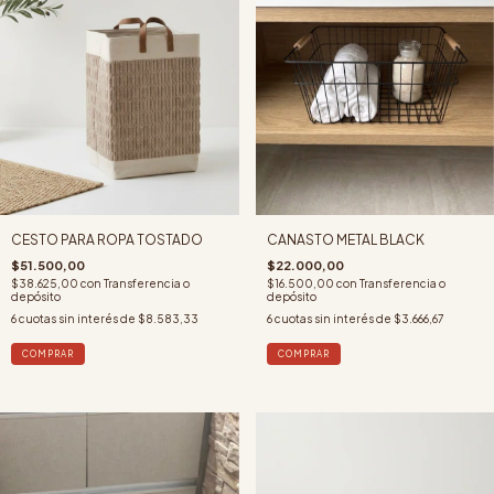
CESTO PARA ROPA TOSTADO
CANASTO METAL BLACK
$51.500,00
$22.000,00
$38.625,00
con
Transferencia o
$16.500,00
con
Transferencia o
depósito
depósito
6
cuotas sin interés de
$8.583,33
6
cuotas sin interés de
$3.666,67