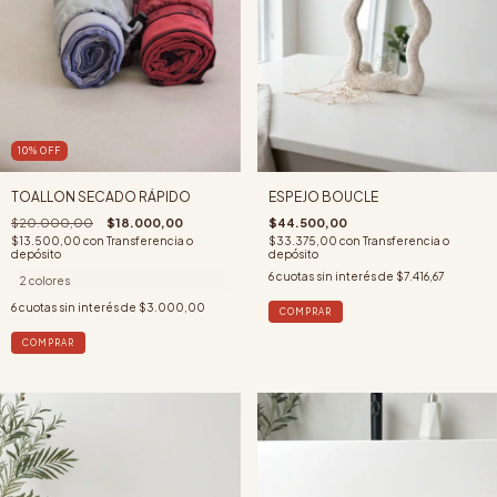
10
%
OFF
TOALLON SECADO RÁPIDO
ESPEJO BOUCLE
$20.000,00
$18.000,00
$44.500,00
$13.500,00
con
Transferencia o
$33.375,00
con
Transferencia o
depósito
depósito
6
cuotas sin interés de
$7.416,67
2 colores
6
cuotas sin interés de
$3.000,00
COMPRAR