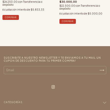
$30.000,00
$26.250,00
con
Transferencia o
depósito
$22.500,00
con
Transferencia o
depósito
6
cuotas sin interés de
$5.833,33
6
cuotas sin interés de
$5.000,00
SUSCRIBITE A NUESTRO NEWSLETTER Y TE ENVIAMOS A TU MAIL UN
CUPON DE DESCUENTO PARA TU PRIMER COMPRA!
CATEGORÍAS