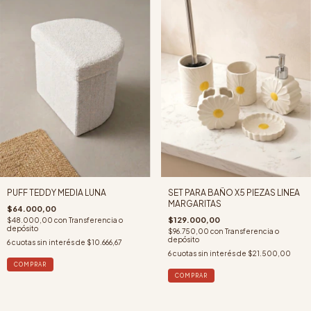
PUFF TEDDY MEDIA LUNA
SET PARA BAÑO X5 PIEZAS LINEA
MARGARITAS
$64.000,00
$129.000,00
$48.000,00
con
Transferencia o
depósito
$96.750,00
con
Transferencia o
depósito
6
cuotas sin interés de
$10.666,67
6
cuotas sin interés de
$21.500,00