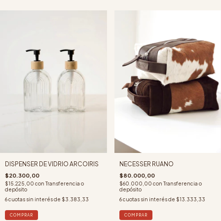
NECESSER RUANO
DISPENSER DE VIDRIO ARCOIRIS
$80.000,00
$20.300,00
$60.000,00
con
Transferencia o
$15.225,00
con
Transferencia o
depósito
depósito
6
cuotas sin interés de
$13.333,33
6
cuotas sin interés de
$3.383,33
COMPRAR