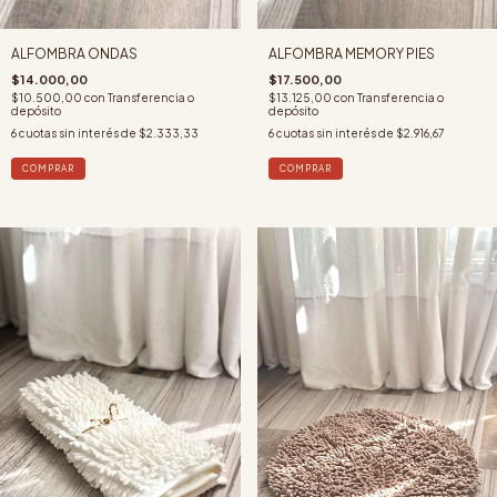
ALFOMBRA ONDAS
ALFOMBRA MEMORY PIES
$14.000,00
$17.500,00
$10.500,00
con
Transferencia o
$13.125,00
con
Transferencia o
depósito
depósito
6
cuotas sin interés de
$2.333,33
6
cuotas sin interés de
$2.916,67