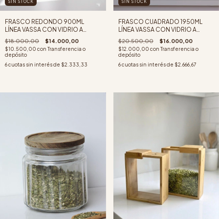
SIN STOCK
SIN STOCK
FRASCO REDONDO 900ML
FRASCO CUADRADO 1950ML
LÍNEA VASSA CON VIDRIO A
LÍNEA VASSA CON VIDRIO A
RAYAS Y TAPA DE ACACIA
RAYAS Y TAPA DE ACACIA
$18.000,00
$14.000,00
$20.500,00
$16.000,00
$10.500,00
con
Transferencia o
$12.000,00
con
Transferencia o
depósito
depósito
6
cuotas sin interés de
$2.333,33
6
cuotas sin interés de
$2.666,67