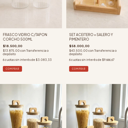
FRASCO VIDRIO C/TAPON
SET ACEITERO + SALERO Y
CORCHO 500ML
PIMENTERO
$18.500,00
$58.000,00
$13.875,00
con
Transferencia o
$43.500,00
con
Transferencia o
depósito
depósito
6
cuotas sin interés de
$3.083,33
6
cuotas sin interés de
$9.666,67