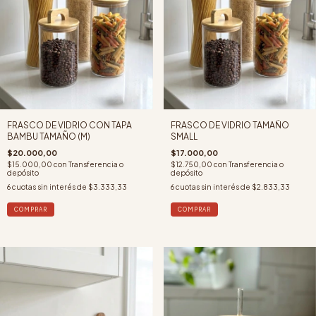
FRASCO DE VIDRIO CON TAPA
FRASCO DE VIDRIO TAMAÑO
BAMBU TAMAÑO (M)
SMALL
$20.000,00
$17.000,00
$15.000,00
con
Transferencia o
$12.750,00
con
Transferencia o
depósito
depósito
6
cuotas sin interés de
$3.333,33
6
cuotas sin interés de
$2.833,33