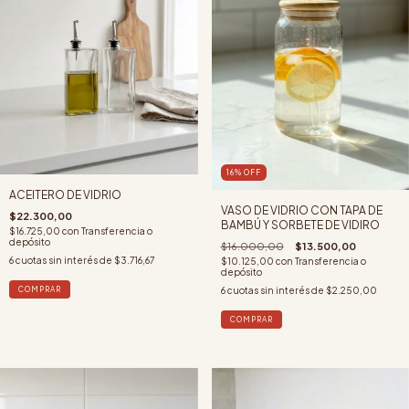
16
%
OFF
ACEITERO DE VIDRIO
VASO DE VIDRIO CON TAPA DE
$22.300,00
BAMBÚ Y SORBETE DE VIDIRO
$16.725,00
con
Transferencia o
depósito
$16.000,00
$13.500,00
6
cuotas sin interés de
$3.716,67
$10.125,00
con
Transferencia o
depósito
6
cuotas sin interés de
$2.250,00