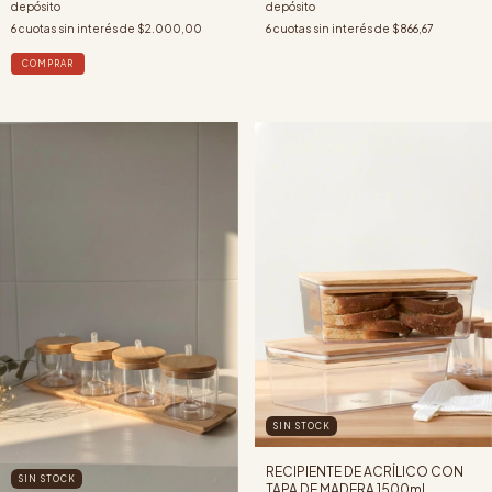
depósito
depósito
6
cuotas sin interés de
$2.000,00
6
cuotas sin interés de
$866,67
SIN STOCK
RECIPIENTE DE ACRÍLICO CON
SIN STOCK
TAPA DE MADERA 1500ml