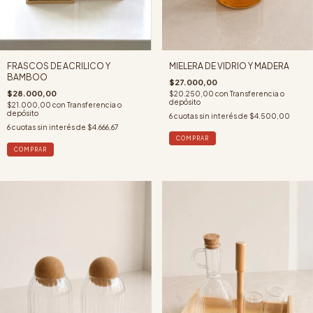
MIELERA DE VIDRIO Y MADERA
FRASCOS DE ACRILICO Y
BAMBOO
$27.000,00
$28.000,00
$20.250,00
con
Transferencia o
depósito
$21.000,00
con
Transferencia o
depósito
6
cuotas sin interés de
$4.500,00
6
cuotas sin interés de
$4.666,67
COMPRAR