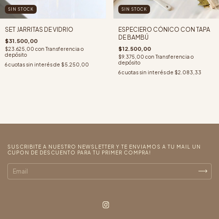
SIN STOCK
SIN STOCK
SET JARRITAS DE VIDRIO
ESPECIERO CÓNICO CON TAPA
DE BAMBÚ
$31.500,00
$12.500,00
$23.625,00
con
Transferencia o
depósito
$9.375,00
con
Transferencia o
depósito
6
cuotas sin interés de
$5.250,00
6
cuotas sin interés de
$2.083,33
SUSCRIBITE A NUESTRO NEWSLETTER Y TE ENVIAMOS A TU MAIL UN
CUPON DE DESCUENTO PARA TU PRIMER COMPRA!