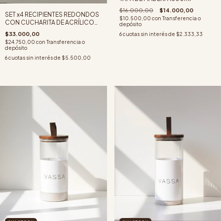
$16.000,00
$14.000,00
SET x4 RECIPIENTES REDONDOS
$10.500,00
con
Transferencia o
CON CUCHARITA DE ACRÍLICO
depósito
CON BASE Y TAPA DE MADERA
$33.000,00
6
cuotas sin interés de
$2.333,33
$24.750,00
con
Transferencia o
depósito
6
cuotas sin interés de
$5.500,00