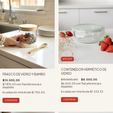
41
%
OFF
CONTENEDOR HERMÉTICO DE
VIDRIO
FRASCO DE VIDRIO Y BAMBÚ
$13.500,00
$8.000,00
$10.500,00
$6.000,00
con
Transferencia o
$7.875,00
con
Transferencia o
depósito
depósito
6
cuotas sin interés de
$1.333,33
6
cuotas sin interés de
$1.750,00
COMPRAR
COMPRAR