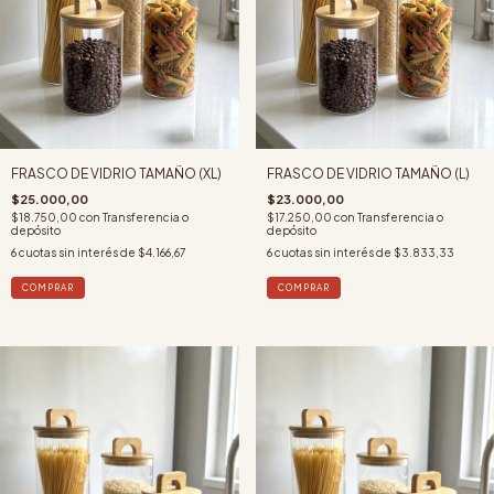
FRASCO DE VIDRIO TAMAÑO (XL)
FRASCO DE VIDRIO TAMAÑO (L)
$25.000,00
$23.000,00
$18.750,00
con
Transferencia o
$17.250,00
con
Transferencia o
depósito
depósito
6
cuotas sin interés de
$4.166,67
6
cuotas sin interés de
$3.833,33