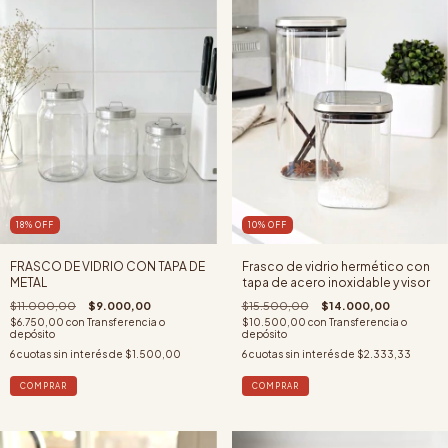
18
%
OFF
10
%
OFF
FRASCO DE VIDRIO CON TAPA DE
Frasco de vidrio hermético con
METAL
tapa de acero inoxidable y visor
$11.000,00
$9.000,00
$15.500,00
$14.000,00
$6.750,00
con
Transferencia o
$10.500,00
con
Transferencia o
depósito
depósito
6
cuotas sin interés de
$1.500,00
6
cuotas sin interés de
$2.333,33
COMPRAR
COMPRAR