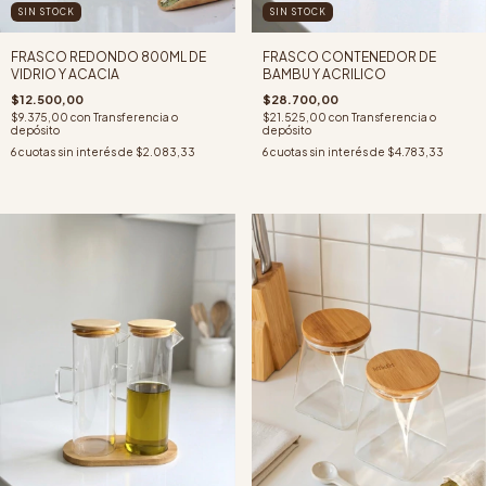
SIN STOCK
SIN STOCK
FRASCO CONTENEDOR DE
FRASCO REDONDO 800ML DE
BAMBU Y ACRILICO
VIDRIO Y ACACIA
$28.700,00
$12.500,00
$21.525,00
con
Transferencia o
$9.375,00
con
Transferencia o
depósito
depósito
6
cuotas sin interés de
$4.783,33
6
cuotas sin interés de
$2.083,33