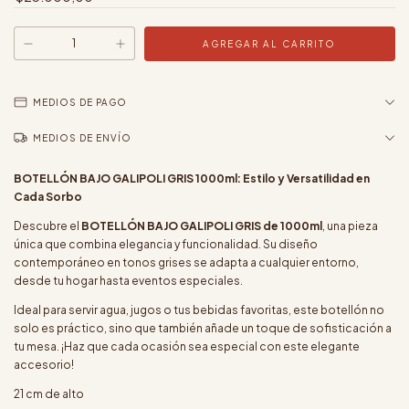
MEDIOS DE PAGO
MEDIOS DE ENVÍO
BOTELLÓN BAJO GALIPOLI GRIS 1000ml: Estilo y Versatilidad en
Cada Sorbo
Descubre el
BOTELLÓN BAJO GALIPOLI GRIS de 1000ml
, una pieza
única que combina elegancia y funcionalidad. Su diseño
contemporáneo en tonos grises se adapta a cualquier entorno,
desde tu hogar hasta eventos especiales.
Ideal para servir agua, jugos o tus bebidas favoritas, este botellón no
solo es práctico, sino que también añade un toque de sofisticación a
tu mesa. ¡Haz que cada ocasión sea especial con este elegante
accesorio!
21 cm de alto