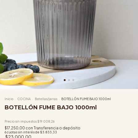
Inicio
.
COCINA
.
Botellas/jarras
.
BOTELLÓN FUME BAJO 1000ml
BOTELLÓN FUME BAJO 1000ml
Precio sin impuestos
$19.008,26
$17.250,00
con
Transferencia o depósito
6
cuotas sin interés de
$3.833,33
$23.000,00