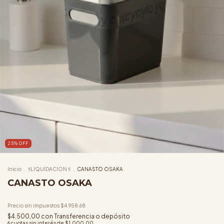
25
%
OFF
Inicio
.
‼️LIQUIDACION ‼️
.
CANASTO OSAKA
CANASTO OSAKA
Precio sin impuestos
$4.958,68
$4.500,00
con
Transferencia o depósito
6
cuotas sin interés de
$1.000,00