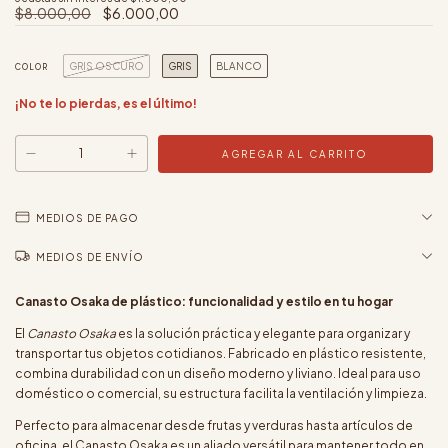
$8.000,00
$6.000,00
GRIS OSCURO
GRIS
BLANCO
COLOR
¡No te lo pierdas, es el último!
MEDIOS DE PAGO
MEDIOS DE ENVÍO
Canasto Osaka de plástico: funcionalidad y estilo en tu hogar
El
Canasto Osaka
es la solución práctica y elegante para organizar y
transportar tus objetos cotidianos. Fabricado en plástico resistente,
combina durabilidad con un diseño moderno y liviano. Ideal para uso
doméstico o comercial, su estructura facilita la ventilación y limpieza.
Perfecto para almacenar desde frutas y verduras hasta artículos de
oficina, el Canasto Osaka es un aliado versátil para mantener todo en