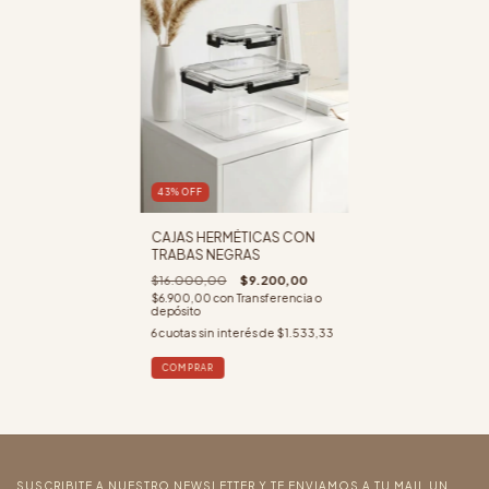
43
%
OFF
CAJAS HERMÉTICAS CON
TRABAS NEGRAS
$16.000,00
$9.200,00
$6.900,00
con
Transferencia o
depósito
6
cuotas sin interés de
$1.533,33
COMPRAR
SUSCRIBITE A NUESTRO NEWSLETTER Y TE ENVIAMOS A TU MAIL UN