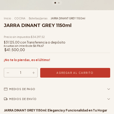
Inicio
.
COCINA
.
Botellas/jarras
.
JARRA DINANT GREY 1150ml
JARRA DINANT GREY 1150ml
Precio sin impuestos
$34.297,52
$31.125,00
con
Transferencia o depósito
6
cuotas sin interés de
$6.916,67
$41.500,00
¡No te lo pierdas, es el último!
MEDIOS DE PAGO
MEDIOS DE ENVÍO
JARRA DINANT GREY 1150ml: Elegancia y Funcionalidad en Tu Hogar