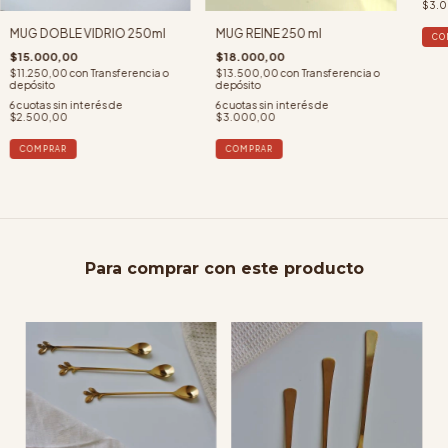
$3.
MUG DOBLE VIDRIO 250ml
MUG REINE 250 ml
CO
$15.000,00
$18.000,00
$11.250,00
con
Transferencia o
$13.500,00
con
Transferencia o
depósito
depósito
6
cuotas sin interés de
6
cuotas sin interés de
$2.500,00
$3.000,00
Para comprar con este producto