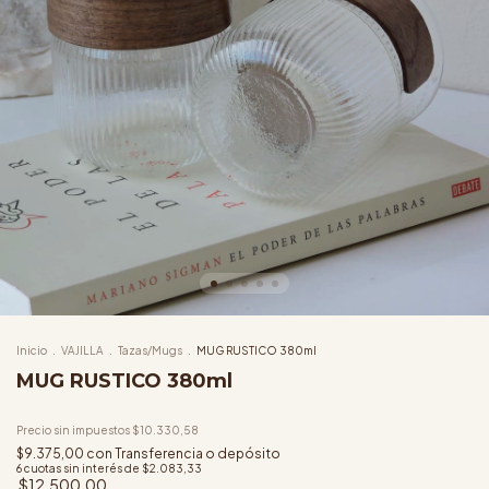
Inicio
.
VAJILLA
.
Tazas/Mugs
.
MUG RUSTICO 380ml
MUG RUSTICO 380ml
Precio sin impuestos
$10.330,58
$9.375,00
con
Transferencia o depósito
6
cuotas sin interés de
$2.083,33
$12.500,00