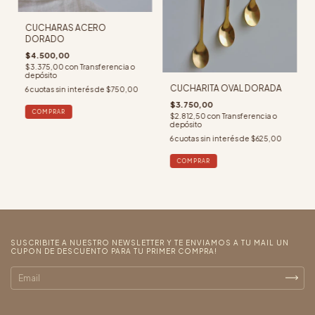
CUCHARAS ACERO
DORADO
$4.500,00
$3.375,00
con
Transferencia o
depósito
CUCHARITA OVAL DORADA
6
cuotas sin interés de
$750,00
$3.750,00
$2.812,50
con
Transferencia o
depósito
6
cuotas sin interés de
$625,00
SUSCRIBITE A NUESTRO NEWSLETTER Y TE ENVIAMOS A TU MAIL UN
CUPON DE DESCUENTO PARA TU PRIMER COMPRA!