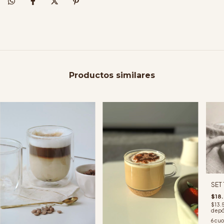
Productos similares
SET 
$18
$13.
depó
6
cuo