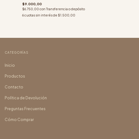
$9.000,00
$6.750,00
con
Transferencia o depósito
6
cuotas sin interés de
$1.500,00
CATEGORÍAS
Inicio
Productos
Contacto
Política de Devolución
Preguntas Frecuentes
Cómo Comprar