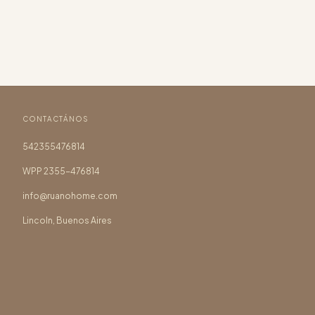
CONTACTÁNOS
542355476814
WPP 2355-476814
info@ruanohome.com
Lincoln, Buenos Aires