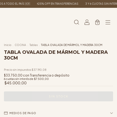
🇷
‼️25% OFF EN TRANSFERENCIAS
3 Y 6 CUOTAS SIN INTERES ‼️
ENVIOS A TO
0
Inicio
.
COCINA
.
Tablas
.
TABLA OVALADA DE MÁRMOL Y MADERA 30CM
TABLA OVALADA DE MÁRMOL Y MADERA
30CM
Precio sin impuestos
$37.190,08
$33.750,00
con
Transferencia o depósito
6
cuotas sin interés de
$7.500,00
$45.000,00
MEDIOS DE PAGO