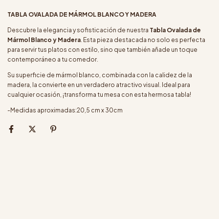
TABLA OVALADA DE MÁRMOL BLANCO Y MADERA
Descubre la elegancia y sofisticación de nuestra
Tabla Ovalada de
Mármol Blanco y Madera
. Esta pieza destacada no solo es perfecta
para servir tus platos con estilo, sino que también añade un toque
contemporáneo a tu comedor.
Su superficie de mármol blanco, combinada con la calidez de la
madera, la convierte en un verdadero atractivo visual. Ideal para
cualquier ocasión, ¡transforma tu mesa con esta hermosa tabla!
-Medidas aproximadas:20,5 cm x 30cm