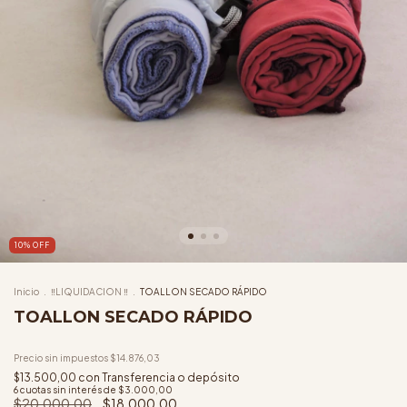
10
%
OFF
Inicio
.
‼️LIQUIDACION ‼️
.
TOALLON SECADO RÁPIDO
TOALLON SECADO RÁPIDO
Precio sin impuestos
$14.876,03
$13.500,00
con
Transferencia o depósito
6
cuotas sin interés de
$3.000,00
$20.000,00
$18.000,00