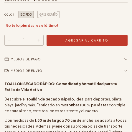
BORDO
GRIS CLARO
COLOR
¡No te lo pierdas, es el último!
MEDIOS DE PAGO
MEDIOS DE ENVÍO
TOALLON SECADO RÁPIDO: Comodidad y Versatilidad para tu
Estilo de Vida Activo
Descubre el
Toallón de Secado Rápido
, ideal para deportes, pileta,
playa, jardín y más. Fabricado en
microfibra 100% poliéster
con triple
costura al tono, este toallón es resistente y duradero.
Con medidas de
1,50 m de largo x 70 cm de ancho
, se adapta a todas
tus necesidades. Además, ¡viene con su propia bolsa de transporte