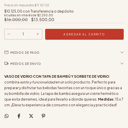
Precio sin impuestos
$11.157,02
$10.125,00
con
Transferencia o depósito
6
cuotas sin interés de
$2.250,00
$16.000,00
$13.500,00
MEDIOS DE PAGO
MEDIOS DE ENVÍO
VASO DE VIDRIO CON TAPA DE BAMBÚ Y SORBETE DE VIDRIO
:
combina
estilo y funcionalidad
en un solo producto. Perfecto para
preparar y disfrutar tus bebidas favoritas con un toque único gracias a
su bombilla de vidrio. La tapa de bambú asegura un cierre hermético
que evita derrames, ideal para llevarlo a donde quieras.
Medidas:
15 x 7
cm. ¡Eleva tu experiencia de consumo con elegancia y practicidad!