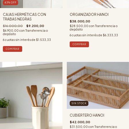
43
%
OFF
ORGANIZADOR HANOI
CAJAS HERMÉTICAS CON
TRABAS NEGRAS
$38.000,00
$16.000,00
$9.200,00
$28.500,00
con
Transferencia o
depósito
$6.900,00
con
Transferencia o
depósito
6
cuotas sin interés de
$6.333,33
6
cuotas sin interés de
$1.533,33
COMPRAR
SIN STOCK
CUBIERTERO HANOI
$42.000,00
$31.500,00
con
Transferencia o