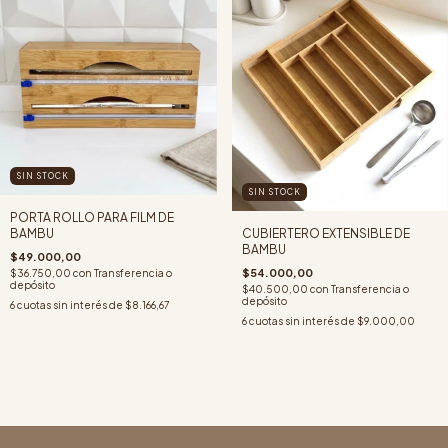
SIN STOCK
SIN STOCK
PORTA ROLLO PARA FILM DE
BAMBU
CUBIERTERO EXTENSIBLE DE
BAMBU
$49.000,00
$54.000,00
$36.750,00
con
Transferencia o
depósito
$40.500,00
con
Transferencia o
depósito
6
cuotas sin interés de
$8.166,67
6
cuotas sin interés de
$9.000,00