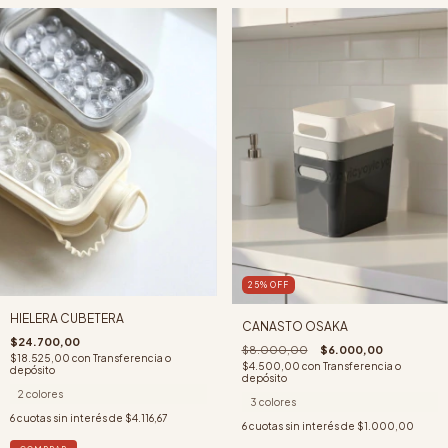
25
%
OFF
HIELERA CUBETERA
CANASTO OSAKA
$24.700,00
$8.000,00
$6.000,00
$18.525,00
con
Transferencia o
$4.500,00
con
Transferencia o
depósito
depósito
2 colores
3 colores
6
cuotas sin interés de
$4.116,67
6
cuotas sin interés de
$1.000,00