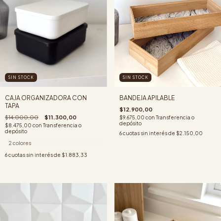
SIN STOCK
SIN STOCK
CAJA ORGANIZADORA CON
BANDEJA APILABLE
TAPA
$12.900,00
$14.000,00
$11.300,00
$9.675,00
con
Transferencia o
depósito
$8.475,00
con
Transferencia o
depósito
6
cuotas sin interés de
$2.150,00
2 colores
6
cuotas sin interés de
$1.883,33