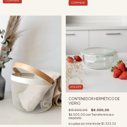
COMPRAR
COMPRAR
41
%
OFF
CONTENEDOR HERMÉTICO DE
VIDRIO
$13.500,00
$8.000,00
$6.000,00
con
Transferencia o
depósito
6
cuotas sin interés de
$1.333,33