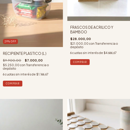
FRASCOS DE ACRILICO Y
BAMBOO
$28.000,00
29
%
OFF
$21.000,00
con
Transferencia o
depósito
6
cuotas sin interés de
$4.666,67
RECIPIENTE PLASTICO (L )
$9.900,00
$7.000,00
COMPRAR
$5.250,00
con
Transferencia o
depósito
6
cuotas sin interés de
$1.166,67