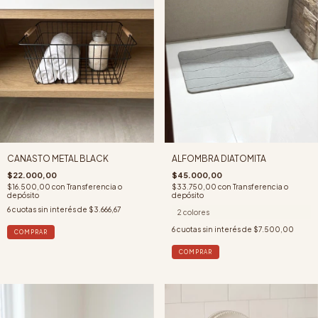
CANASTO METAL BLACK
ALFOMBRA DIATOMITA
$22.000,00
$45.000,00
$16.500,00
con
Transferencia o
$33.750,00
con
Transferencia o
depósito
depósito
6
cuotas sin interés de
$3.666,67
2 colores
6
cuotas sin interés de
$7.500,00
COMPRAR