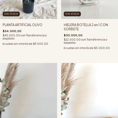
SIN STOCK
SIN STOCK
PLANTA ARTIFICIAL OLIVO
HIELERA BOTELLA 2 en 1 CON
SORBETE
$54.000,00
$30.000,00
$40.500,00
con
Transferencia o
depósito
$22.500,00
con
Transferencia o
depósito
6
cuotas sin interés de
$9.000,00
6
cuotas sin interés de
$5.000,00