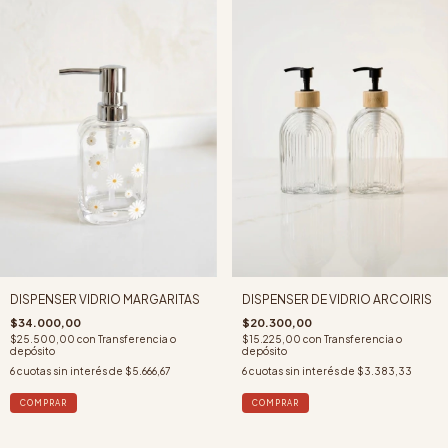
DISPENSER VIDRIO MARGARITAS
DISPENSER DE VIDRIO ARCOIRIS
$34.000,00
$20.300,00
$25.500,00
con
Transferencia o
$15.225,00
con
Transferencia o
depósito
depósito
6
cuotas sin interés de
$5.666,67
6
cuotas sin interés de
$3.383,33